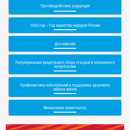
Противодействие коррупции
2026 год – Год единства народов России
Достижения
Популяризация раздельного сбора отходов и осознанного
потребления
Профилактика заболеваний и поддержка здорового
образа жизни
Финансовая грамотность