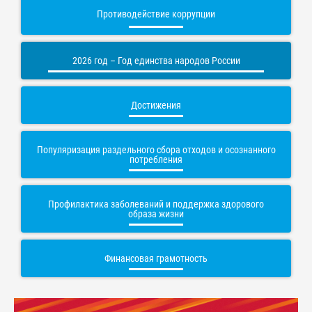
Противодействие коррупции
2026 год – Год единства народов России
Достижения
Популяризация раздельного сбора отходов и осознанного
потребления
Профилактика заболеваний и поддержка здорового
образа жизни
Финансовая грамотность